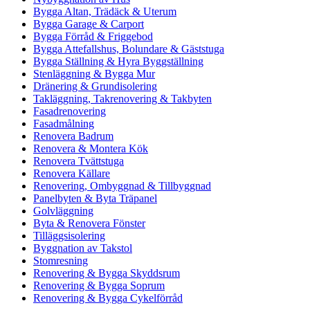
Bygga Altan, Trädäck & Uterum
Bygga Garage & Carport
Bygga Förråd & Friggebod
Bygga Attefallshus, Bolundare & Gäststuga
Bygga Ställning & Hyra Byggställning
Stenläggning & Bygga Mur
Dränering & Grundisolering
Takläggning, Takrenovering & Takbyten
Fasadrenovering
Fasadmålning
Renovera Badrum
Renovera & Montera Kök
Renovera Tvättstuga
Renovera Källare
Renovering, Ombyggnad & Tillbyggnad
Panelbyten & Byta Träpanel
Golvläggning
Byta & Renovera Fönster
Tilläggsisolering
Byggnation av Takstol
Stomresning
Renovering & Bygga Skyddsrum
Renovering & Bygga Soprum
Renovering & Bygga Cykelförråd