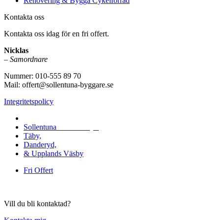
Renovering & Bygga Cykelförråd
Kontakta oss
Kontakta oss idag för en fri offert.
Nicklas
–
Samordnare
Nummer: 010-555 89 70
Mail: offert@sollentuna-byggare.se
Integritetspolicy
Vi utför i hela
Sollentuna
med omnejd:
Täby,
Danderyd,
& Upplands Väsby
Fri Offert
Vill du bli kontaktad?