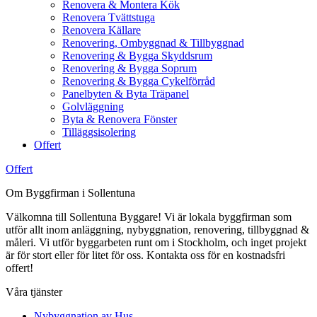
Renovera & Montera Kök
Renovera Tvättstuga
Renovera Källare
Renovering, Ombyggnad & Tillbyggnad
Renovering & Bygga Skyddsrum
Renovering & Bygga Soprum
Renovering & Bygga Cykelförråd
Panelbyten & Byta Träpanel
Golvläggning
Byta & Renovera Fönster
Tilläggsisolering
Offert
Offert
Om Byggfirman i Sollentuna
Välkomna till Sollentuna Byggare! Vi är lokala byggfirman som
utför allt inom anläggning, nybyggnation, renovering, tillbyggnad &
måleri. Vi utför byggarbeten runt om i Stockholm, och inget projekt
är för stort eller för litet för oss. Kontakta oss för en kostnadsfri
offert!
Våra tjänster
Nybyggnation av Hus