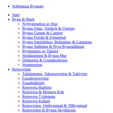
Skip
Sollentuna Byggare
to
Start
content
Bygg & Mark
Nybyggnation av Hus
Bygga Altan, Trädäck & Uterum
Bygga Garage & Carport
Bygga Förråd & Friggebod
Bygga Attefallshus, Bolundare & Gäststuga
Bygga Ställning & Hyra Byggställning
Byggnation av Takstol
Stenläggning & Bygga Mur
Dränering & Grundisolering
Stomresning
Renovering
Takläggning, Takrenovering & Takbyten
Fasadrenovering
Fasadmålning
Renovera Badrum
Renovera & Montera Kök
Renovera Tvättstuga
Renovera Källare
Renovering, Ombyggnad & Tillbyggnad
Renovering & Bygga Skyddsrum